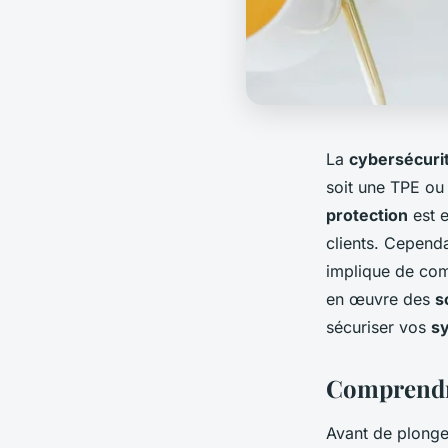
La
cybersécuri
soit une TPE o
protection
est e
clients. Cependa
implique de co
en œuvre des
s
sécuriser vos
s
Comprendre
Avant de plonger