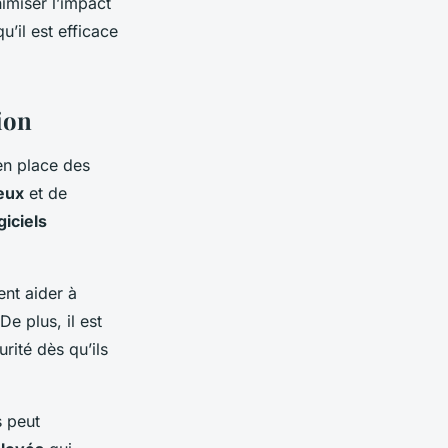
nimiser l’impact
u’il est efficace
ion
 en place des
eux
et de
giciels
nt aider à
 De plus, il est
rité dès qu’ils
s peut