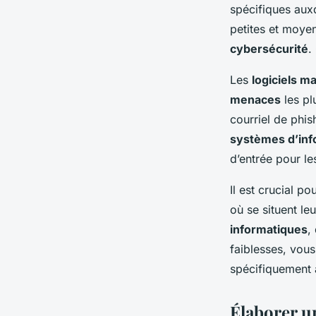
spécifiques aux
petites et moye
cybersécurité
.
Les
logiciels ma
menaces
les pl
courriel de phi
systèmes d’inf
d’entrée pour le
Il est crucial p
où se situent le
informatiques
,
faiblesses, vou
spécifiquement 
Élaborer un