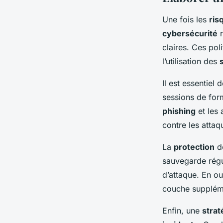
Une fois les
ris
cybersécurité
r
claires. Ces pol
l’utilisation des
Il est essentiel 
sessions de form
phishing
et les 
contre les attaq
La
protection
d
sauvegarde régu
d’attaque. En out
couche supplém
Enfin, une
strat