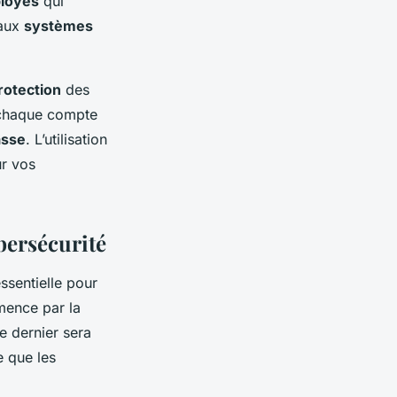
loyés
qui
 aux
systèmes
rotection
des
 chaque compte
asse
. L’utilisation
ur vos
bersécurité
ssentielle pour
mence par la
e dernier sera
e que les