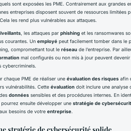
quels sont exposées les PME. Contrairement aux grandes ent
nnes entreprises disposent souvent de ressources limitées p
 Cela les rend plus vulnérables aux attaques.
lveillants
, les attaques par
phishing
et les ransomwares son
us courantes. Un
employé
peut facilement tomber dans le p
shing, compromettant tout le
réseau
de l’entreprise. Par aille
ormation
mal configurés ou non mis à jour peuvent devenir
s cybercriminels.
our chaque PME de réaliser une
évaluation des risques
afin
urs vulnérabilités. Cette
évaluation
doit inclure une analyse
 des
données
sensibles et des procédures internes. En ident
s pourrez ensuite développer une
stratégie de cybersécuri
aux besoins de votre
entreprise
.
e stratégie de cybersécurité solide