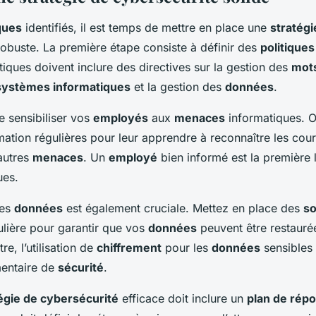
ques
identifiés, il est temps de mettre en place une
stratégi
obuste. La première étape consiste à définir des
politiques
itiques doivent inclure des directives sur la gestion des
mot
systèmes informatiques
et la gestion des
données
.
de sensibiliser vos
employés
aux
menaces
informatiques. 
ation régulières pour leur apprendre à reconnaître les cour
autres
menaces
. Un
employé
bien informé est la première 
ues.
es
données
est également cruciale. Mettez en place des
so
lière pour garantir que vos
données
peuvent être restauré
re, l’utilisation de
chiffrement
pour les
données
sensibles 
entaire de
sécurité
.
égie de cybersécurité
efficace doit inclure un
plan de rép