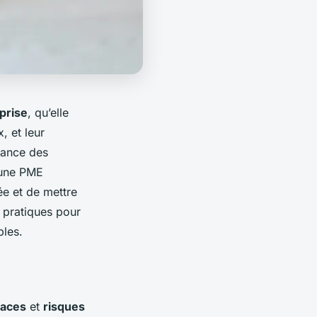
prise
, qu’elle
, et leur
fiance des
une PME
ée et de mettre
 pratiques pour
bles.
aces
et
risques