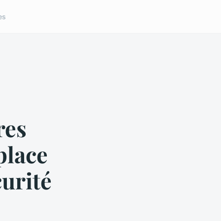
es
res
place
curité