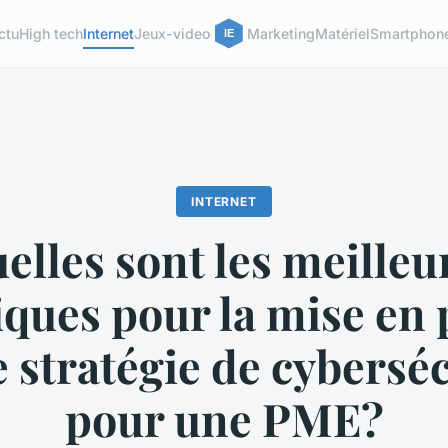
ctu
High tech
Internet
Jeux-video
Marketing
Matériel
Smartphon
INTERNET
elles sont les meilleu
iques pour la mise en 
 stratégie de cybersé
pour une PME?