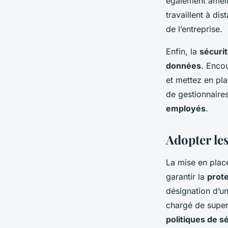
également améli
travaillent à di
de l’entreprise.
Enfin, la
sécuri
données
. Encou
et mettez en pl
de gestionnaire
employés
.
Adopter les
La mise en plac
garantir la
prote
désignation d’u
chargé de superv
politiques de s