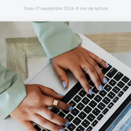
Théa
•
17 septembre 2024
•
6 min de lecture