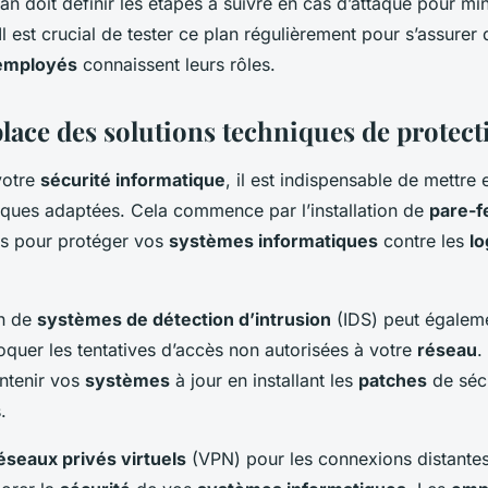
lan doit définir les étapes à suivre en cas d’attaque pour mi
 Il est crucial de tester ce plan régulièrement pour s’assurer q
employés
connaissent leurs rôles.
place des solutions techniques de protect
votre
sécurité informatique
, il est indispensable de mettre
ques adaptées. Cela commence par l’installation de
pare-f
rus pour protéger vos
systèmes informatiques
contre les
lo
on de
systèmes de détection d’intrusion
(IDS) peut égaleme
bloquer les tentatives d’accès non autorisées à votre
réseau
.
intenir vos
systèmes
à jour en installant les
patches
de sécu
.
éseaux privés virtuels
(VPN) pour les connexions distante