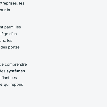
reprises, les
our la
t parmi les
iège d’un
urs, les
 des portes
 de comprendre
 des
systèmes
ifiant ces
té
qui répond