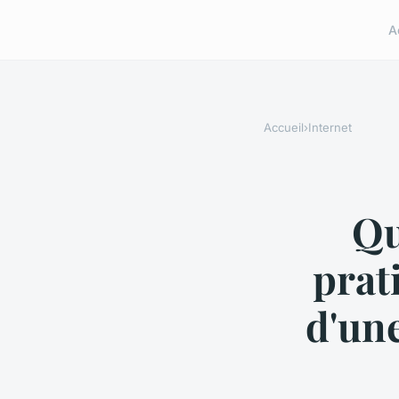
A
Accueil
›
Internet
Qu
prat
d'une