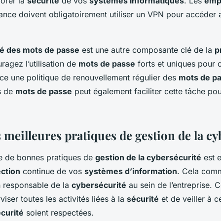
orer la
sécurité
de vos
systèmes informatiques
. Les
emp
stance doivent obligatoirement utiliser un VPN pour accéder
té des mots de passe
est une autre composante clé de la
p
ragez l’utilisation de
mots de passe
forts et uniques pour
ace une politique de renouvellement régulier des
mots de p
s de
mots de passe
peut également faciliter cette tâche po
 meilleures pratiques de gestion de la cy
e de bonnes pratiques de
gestion de la cybersécurité
est e
ction
continue de vos
systèmes d’information
. Cela com
n responsable de la
cybersécurité
au sein de l’entreprise. C
iser toutes les activités liées à la
sécurité
et de veiller à c
écurité
soient respectées.