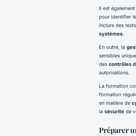
Il est également
pour identifier 
inclure des test
systèmes
.
En outre, la
ges
sensibles uniq
des
contrôles d
autorisations.
La formation co
formation régul
en matière de
c
la
sécurité
de vo
Préparer u