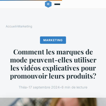
Accueil
›
Marketing
MARKETING
Comment les marques de
mode peuvent-elles utiliser
les vidéos explicatives pour
promouvoir leurs produits?
Théa
•
17 septembre 2024
•
6 min de lecture