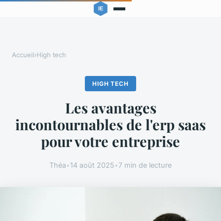
Accueil
›
High tech
HIGH TECH
Les avantages
incontournables de l'erp saas
pour votre entreprise
Théa
•
14 août 2025
•
7 min de lecture