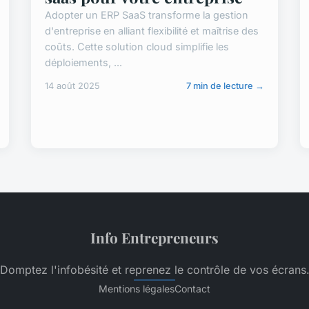
Adopter un ERP SaaS transforme la gestion
d'entreprise en alliant flexibilité et maîtrise des
coûts. Cette solution cloud simplifie les
déploiements, ...
14 août 2025
7 min de lecture →
Info Entrepreneurs
“Domptez l'infobésité et reprenez le contrôle de vos écrans.
Mentions légales
Contact