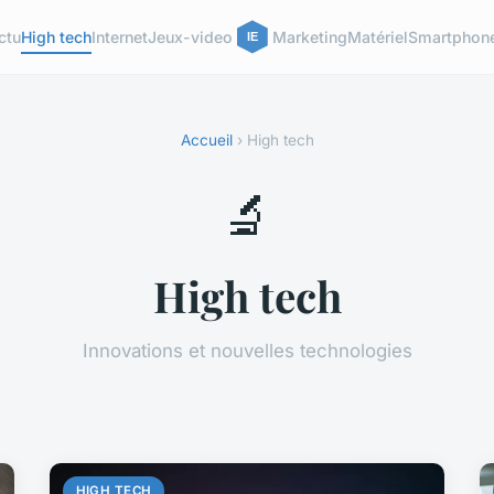
ctu
High tech
Internet
Jeux-video
Marketing
Matériel
Smartphon
Accueil
› High tech
🔬
High tech
Innovations et nouvelles technologies
HIGH TECH